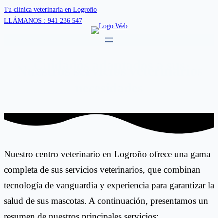
Skip
Tu clínica veterinaria en Logroño
to
LLÁMANOS : 941 236 547
content
Cuidados adaptados a sus
Nuestros servicios veterinarios
necesidades
Nuestro centro veterinario en Logroño ofrece una gama
completa de sus servicios veterinarios, que combinan
tecnología de vanguardia y experiencia para garantizar la
salud de sus mascotas. A continuación, presentamos un
resumen de nuestros principales servicios: